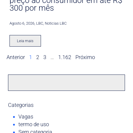
preço ao consumidor em até R$
300 por mês
Agosto 6, 2026
,
LBC
,
Noticias LBC
Leia mais
Anterior
1
2
3
…
1.162
Próximo
Categorias
Vagas
termo de uso
Sem categoria