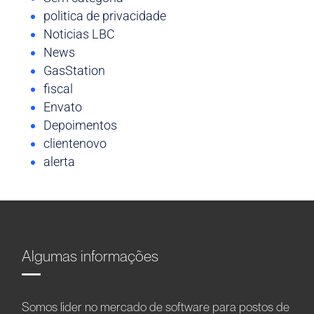
politica de privacidade
Noticias LBC
News
GasStation
fiscal
Envato
Depoimentos
clientenovo
alerta
Algumas informações
Somos líder no mercado de software para postos de