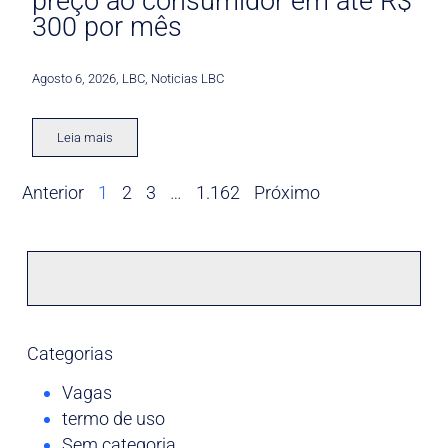
preço ao consumidor em até R$
300 por mês
Agosto 6, 2026
,
LBC
,
Noticias LBC
Leia mais
Anterior
1
2
3
…
1.162
Próximo
Categorias
Vagas
termo de uso
Sem categoria