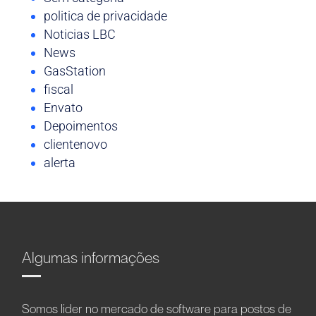
politica de privacidade
Noticias LBC
News
GasStation
fiscal
Envato
Depoimentos
clientenovo
alerta
Algumas informações
Somos líder no mercado de software para postos de