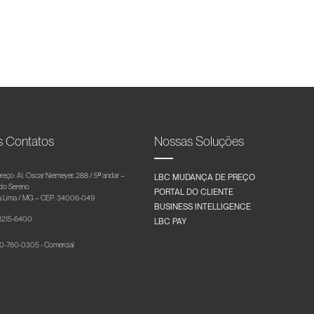
s Contatos
Nossas Soluções
reço: Al. Oscar Niemeyer, 288 / 5º andar –
LBC MUDANÇA DE PREÇO
 do Sereno
PORTAL DO CLIENTE
 Lima / MG – CEP: 34006-049
BUSINESS INTELLIGENCE
 3215-6400
LBC PAY
-760-0305 - Comercial