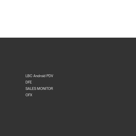
LBC Android PDV
DFE
SALES MONITOR
OFX