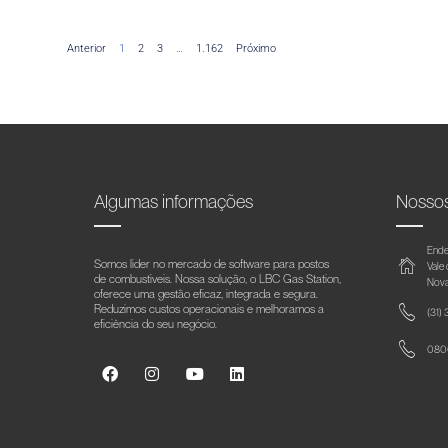
Anterior
1
2
3
…
1.162
Próximo
Algumas informações
Nosso
Ende
Somos líder no mercado de software para postos
Vale
de combustíveis. Nossa solução, o LBC Gas Station,
Nova
oferece uma gestão eficaz, integrada e segura.
Reduzimos custos operacionais e melhoramos a
(31)
eficiência do seu negócio.
0800