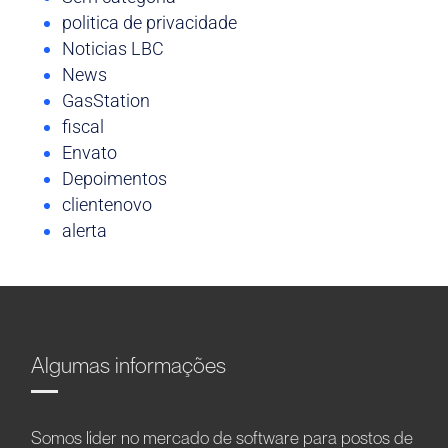
politica de privacidade
Noticias LBC
News
GasStation
fiscal
Envato
Depoimentos
clientenovo
alerta
Algumas informações
Somos líder no mercado de software para postos de