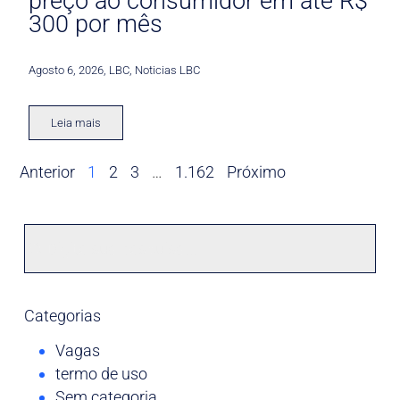
preço ao consumidor em até R$
300 por mês
Agosto 6, 2026
,
LBC
,
Noticias LBC
Leia mais
Anterior
1
2
3
…
1.162
Próximo
Categorias
Vagas
termo de uso
Sem categoria