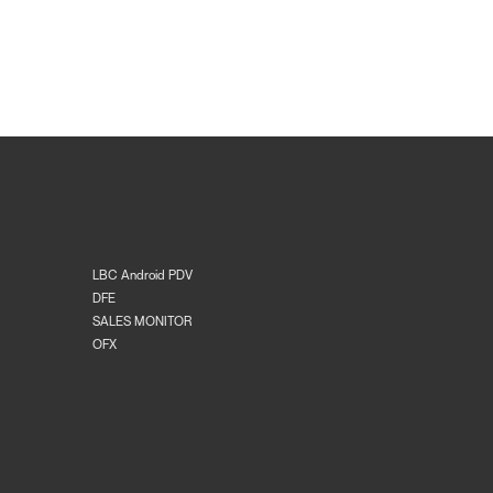
LBC Android PDV
DFE
SALES MONITOR
OFX