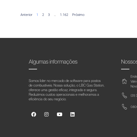
Anterior
1
2
3
…
1.162
Próximo
Algumas informações
Nosso
Ende
Somos líder no mercado de software para postos
Vale
de combustíveis. Nossa solução, o LBC Gas Station,
Nova
oferece uma gestão eficaz, integrada e segura.
Reduzimos custos operacionais e melhoramos a
(31)
eficiência do seu negócio.
0800