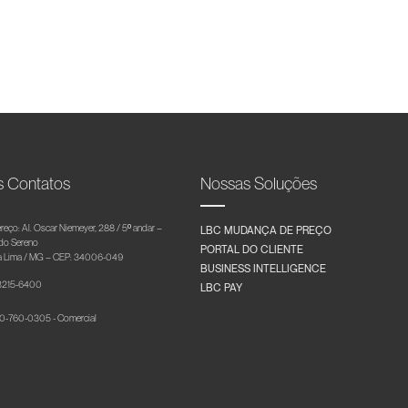
s Contatos
Nossas Soluções
reço: Al. Oscar Niemeyer, 288 / 5º andar –
LBC MUDANÇA DE PREÇO
 do Sereno
PORTAL DO CLIENTE
 Lima / MG – CEP: 34006-049
BUSINESS INTELLIGENCE
 3215-6400
LBC PAY
-760-0305 - Comercial