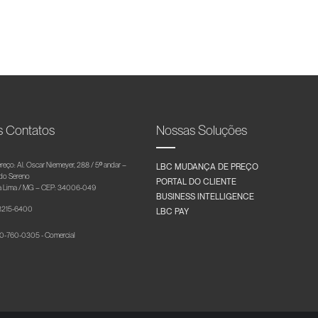
s Contatos
Nossas Soluções
reço: Al. Oscar Niemeyer, 288 / 5º andar –
LBC MUDANÇA DE PREÇO
 do Sereno
PORTAL DO CLIENTE
 Lima / MG – CEP: 34006-049
BUSINESS INTELLIGENCE
 3215-6400
LBC PAY
-760-0305 - Comercial