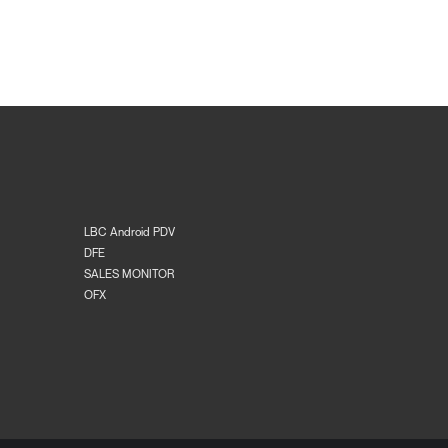
LBC Android PDV
DFE
SALES MONITOR
OFX