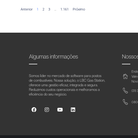
Anterior
1
2
3
…
1.161
Próximo
Algumas informações
Nosso
Ende
Somos líder no mercado de software para postos
Vale
de combustíveis. Nossa solução, o LBC Gas Station,
Nova
oferece uma gestão eficaz, integrada e segura.
Reduzimos custos operacionais e melhoramos a
(31)
eficiência do seu negócio.
0800