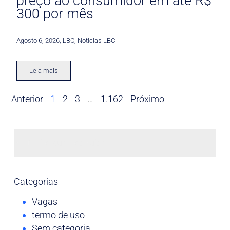
preço ao consumidor em até R$
300 por mês
Agosto 6, 2026
,
LBC
,
Noticias LBC
Leia mais
Anterior
1
2
3
…
1.162
Próximo
Categorias
Vagas
termo de uso
Sem categoria