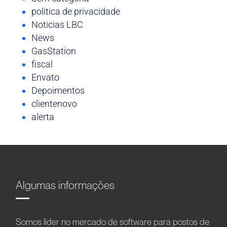
politica de privacidade
Noticias LBC
News
GasStation
fiscal
Envato
Depoimentos
clientenovo
alerta
Algumas informações
Somos líder no mercado de software para postos de