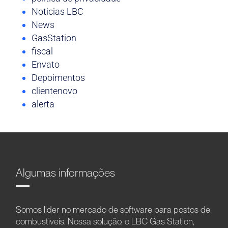
Noticias LBC
News
GasStation
fiscal
Envato
Depoimentos
clientenovo
alerta
Algumas informações
Somos líder no mercado de software para postos de
combustíveis. Nossa solução, o LBC Gas Station,