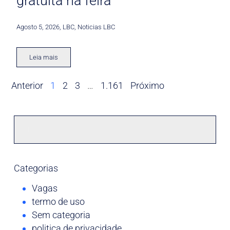
gratuita na feira
Agosto 5, 2026
,
LBC
,
Noticias LBC
Leia mais
Anterior
1
2
3
…
1.161
Próximo
Categorias
Vagas
termo de uso
Sem categoria
politica de privacidade