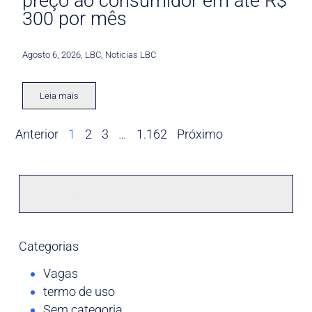
preço ao consumidor em até R$
300 por mês
Agosto 6, 2026
,
LBC
,
Noticias LBC
Leia mais
Anterior
1
2
3
…
1.162
Próximo
Categorias
Vagas
termo de uso
Sem categoria