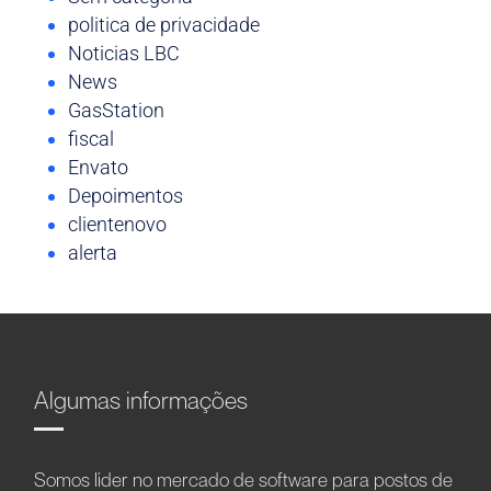
politica de privacidade
Noticias LBC
News
GasStation
fiscal
Envato
Depoimentos
clientenovo
alerta
Algumas informações
Somos líder no mercado de software para postos de