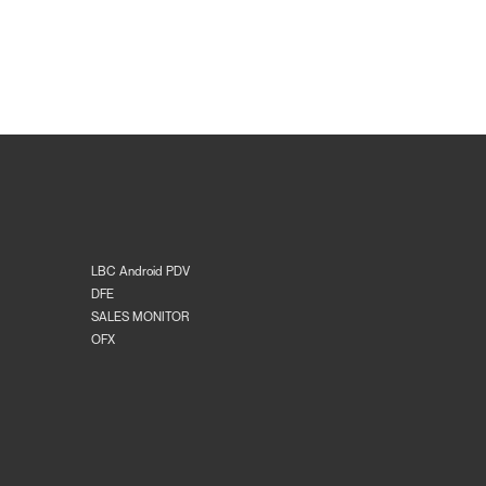
LBC Android PDV
DFE
SALES MONITOR
OFX