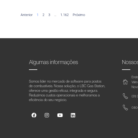
Anterior
1
2
3
…
1.162
Próximo
Algumas informações
Nosso
Ende
Somos líder no mercado de software para postos
Vale
de combustíveis. Nossa solução, o LBC Gas Station,
Nova
oferece uma gestão eficaz, integrada e segura.
Reduzimos custos operacionais e melhoramos a
(31)
eficiência do seu negócio.
0800