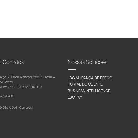
s Contatos
Nossas Soluções
reço: Al. Oscar Niemeyer, 288 / 5º andar –
LBC MUDANÇA DE PREÇO
 do Sereno
PORTAL DO CLIENTE
 Lima / MG – CEP: 34006-049
BUSINESS INTELLIGENCE
 3215-6400
LBC PAY
-760-0305 - Comercial