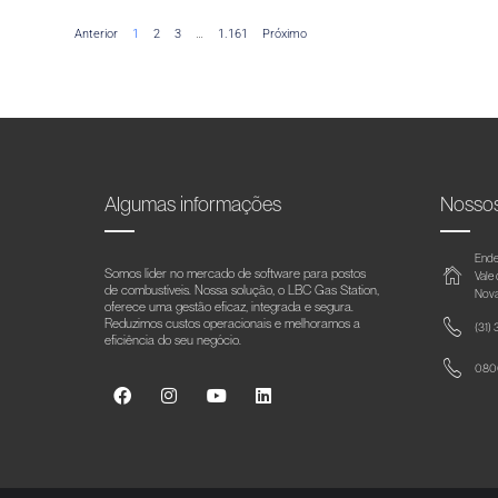
Anterior
1
2
3
…
1.161
Próximo
Algumas informações
Nosso
Ende
Somos líder no mercado de software para postos
Vale
de combustíveis. Nossa solução, o LBC Gas Station,
Nova
oferece uma gestão eficaz, integrada e segura.
Reduzimos custos operacionais e melhoramos a
(31)
eficiência do seu negócio.
0800