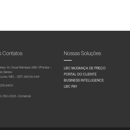
s Contatos
Nossas Soluções
reço: Al. Oscar Niemeyer, 288 / 5º andar –
LBC MUDANÇA DE PREÇO
 do Sereno
PORTAL DO CLIENTE
 Lima / MG – CEP: 34006-049
BUSINESS INTELLIGENCE
 3215-6400
LBC PAY
-760-0305 - Comercial