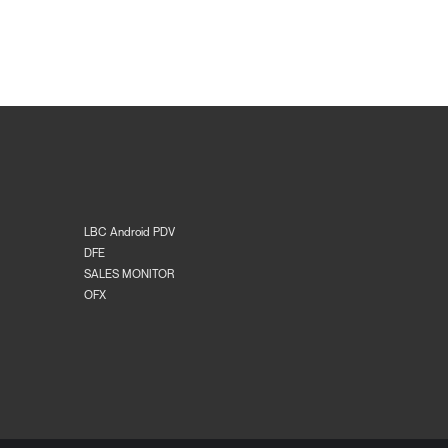
LBC Android PDV
DFE
SALES MONITOR
OFX