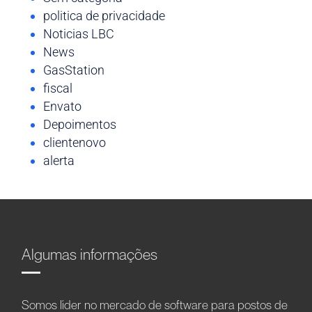
politica de privacidade
Noticias LBC
News
GasStation
fiscal
Envato
Depoimentos
clientenovo
alerta
Algumas informações
Somos líder no mercado de software para postos de