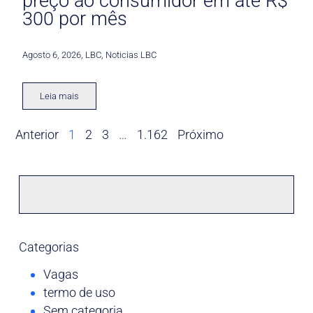
preço ao consumidor em até R$
300 por mês
Agosto 6, 2026
,
LBC
,
Noticias LBC
Leia mais
Anterior
1
2
3
…
1.162
Próximo
Categorias
Vagas
termo de uso
Sem categoria