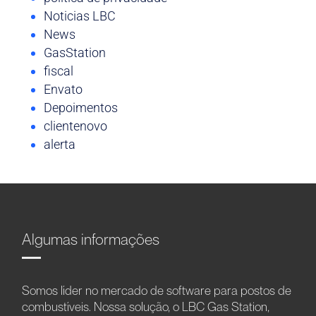
Noticias LBC
News
GasStation
fiscal
Envato
Depoimentos
clientenovo
alerta
Algumas informações
Somos líder no mercado de software para postos de
combustíveis. Nossa solução, o LBC Gas Station,