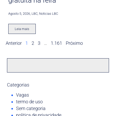
gratuita na feira
Agosto 5, 2026
,
LBC
,
Noticias LBC
Leia mais
Anterior
1
2
3
…
1.161
Próximo
Categorias
Vagas
termo de uso
Sem categoria
politica de privacidade