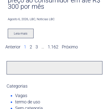
preço ao consumidor em até R$
300 por mês
Agosto 6, 2026
,
LBC
,
Noticias LBC
Leia mais
Anterior
1
2
3
…
1.162
Próximo
Categorias
Vagas
termo de uso
Sem categoria