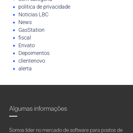
politica de privacidade
Noticias LBC
News
GasStation
fiscal
Envato
Depoimentos
clientenovo
alerta
Algumas informações
Somos líder no mercado de software para postos de