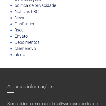
politica de privacidade
Noticias LBC
News
GasStation
fiscal
Envato
Depoimentos
clientenovo
alerta
Algumas informações
Somos líder no mercado de software para postos de