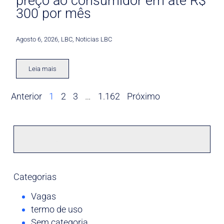
preço ao consumidor em até R$
300 por mês
Agosto 6, 2026
,
LBC
,
Noticias LBC
Leia mais
Anterior
1
2
3
…
1.162
Próximo
Categorias
Vagas
termo de uso
Sem categoria