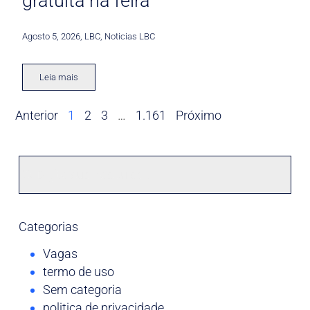
gratuita na feira
Agosto 5, 2026
,
LBC
,
Noticias LBC
Leia mais
Anterior
1
2
3
…
1.161
Próximo
Categorias
Vagas
termo de uso
Sem categoria
politica de privacidade