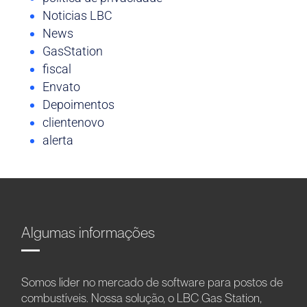
Noticias LBC
News
GasStation
fiscal
Envato
Depoimentos
clientenovo
alerta
Algumas informações
Somos líder no mercado de software para postos de
combustíveis. Nossa solução, o LBC Gas Station,