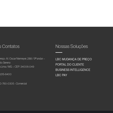
s Contatos
Nossas Soluções
reço: Al. Oscar Niemeyer, 288 / 5º andar –
LBC MUDANÇA DE PREÇO
 do Sereno
PORTAL DO CLIENTE
 Lima / MG – CEP: 34006-049
BUSINESS INTELLIGENCE
 3215-6400
LBC PAY
-760-0305 - Comercial