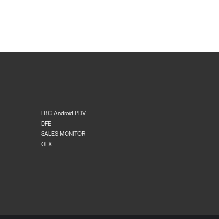
LBC Android PDV
DFE
SALES MONITOR
OFX