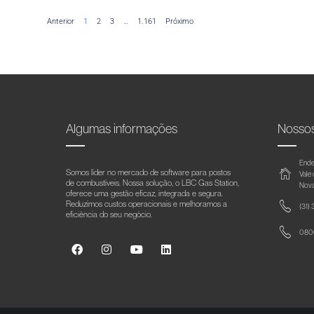
Anterior
1
2
3
…
1.161
Próximo
Algumas informações
Nosso
Ende
Somos líder no mercado de software para postos
Vale
de combustíveis. Nossa solução, o LBC Gas Station,
Nova
oferece uma gestão eficaz, integrada e segura.
Reduzimos custos operacionais e melhoramos a
(31)
eficiência do seu negócio.
0800