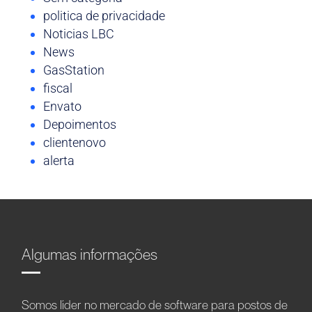
politica de privacidade
Noticias LBC
News
GasStation
fiscal
Envato
Depoimentos
clientenovo
alerta
Algumas informações
Somos líder no mercado de software para postos de