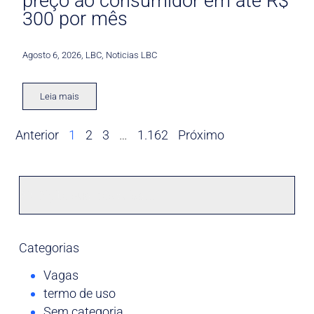
preço ao consumidor em até R$
300 por mês
Agosto 6, 2026
,
LBC
,
Noticias LBC
Leia mais
Anterior
1
2
3
…
1.162
Próximo
Categorias
Vagas
termo de uso
Sem categoria