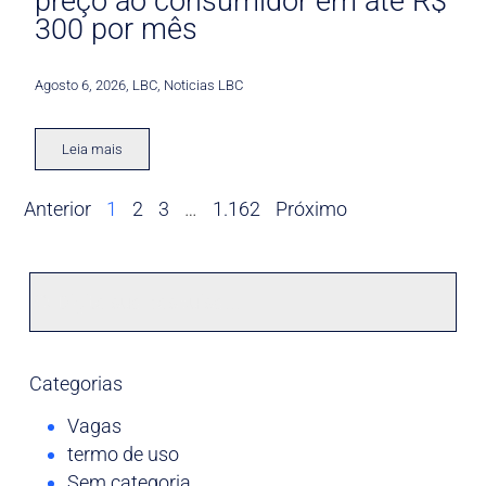
preço ao consumidor em até R$
300 por mês
Agosto 6, 2026
,
LBC
,
Noticias LBC
Leia mais
Anterior
1
2
3
…
1.162
Próximo
Categorias
Vagas
termo de uso
Sem categoria