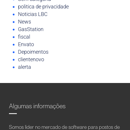
politica de privacidade
Noticias LBC
News
GasStation
fiscal
Envato
Depoimentos
clientenovo
alerta
Algumas informações
Somos líder no mercado de software para postos de