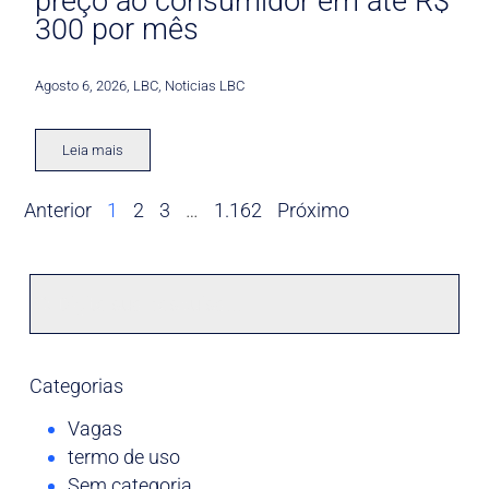
preço ao consumidor em até R$
300 por mês
Agosto 6, 2026
,
LBC
,
Noticias LBC
Leia mais
Anterior
1
2
3
…
1.162
Próximo
Categorias
Vagas
termo de uso
Sem categoria