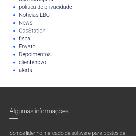
politica de privacidade
Noticias LBC
News
GasStation
fiscal
Envato
Depoimentos
clientenovo
alerta
Algumas informações
Somos líder no mercado de software para postos de