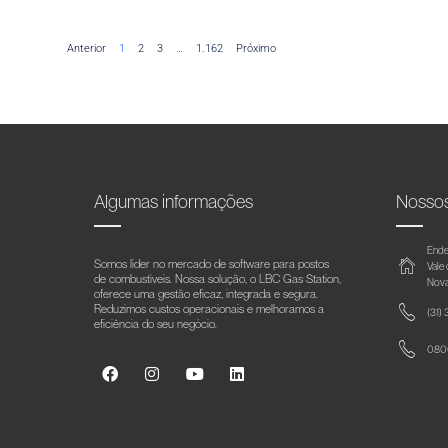
Anterior
1
2
3
…
1.162
Próximo
Algumas informações
Nosso
Ende
Somos líder no mercado de software para postos
Vale
de combustíveis. Nossa solução, o LBC Gas Station,
Nova
oferece uma gestão eficaz, integrada e segura.
Reduzimos custos operacionais e melhoramos a
(31)
eficiência do seu negócio.
0800