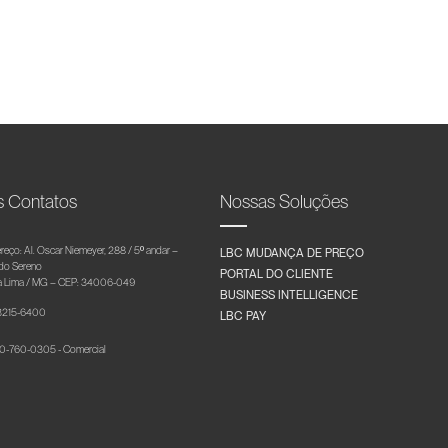
s Contatos
Nossas Soluções
reço: Al. Oscar Niemeyer, 288 / 5º andar –
LBC MUDANÇA DE PREÇO
 do Sereno
PORTAL DO CLIENTE
 Lima / MG – CEP: 34006-049
BUSINESS INTELLIGENCE
 3215-6400
LBC PAY
-760-0305 - Comercial