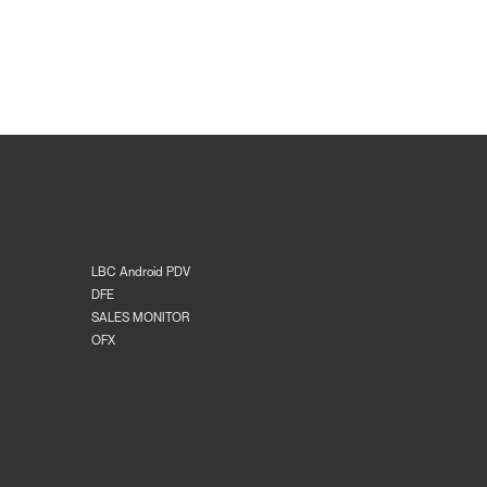
LBC Android PDV
DFE
SALES MONITOR
OFX