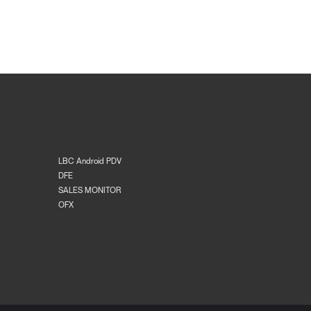
LBC Android PDV
DFE
SALES MONITOR
OFX