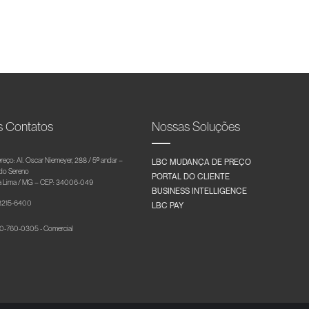
s Contatos
Nossas Soluções
reço: Al. Oscar Niemeyer, 288 / 5º andar –
LBC MUDANÇA DE PREÇO
 do Sereno
PORTAL DO CLIENTE
 Lima / MG – CEP: 34006-049
BUSINESS INTELLIGENCE
 3215-6400
LBC PAY
-760-0305 - Comercial