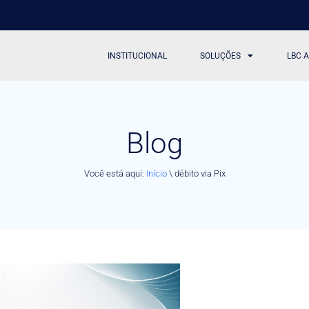
INSTITUCIONAL
SOLUÇÕES
LBC 
Blog
Você está aqui:
Início
\
débito via Pix