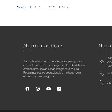
Anterior
1
2
3
…
1.161
Próximo
Algumas informações
Nosso
Ende
Somos líder no mercado de software para postos
Vale
de combustíveis. Nossa solução, o LBC Gas Station,
Nova
oferece uma gestão eficaz, integrada e segura.
Reduzimos custos operacionais e melhoramos a
(31)
eficiência do seu negócio.
0800