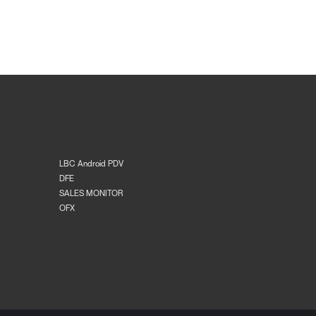
LBC Android PDV
DFE
SALES MONITOR
OFX