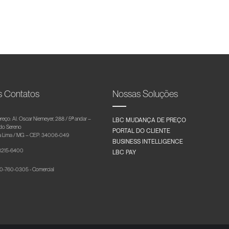
s Contatos
Nossas Soluções
reço: Al. Oscar Niemeyer, 288 / 5º andar –
LBC MUDANÇA DE PREÇO
 do Sereno
PORTAL DO CLIENTE
 Lima / MG – CEP: 34006-049
BUSINESS INTELLIGENCE
 3215-6400
LBC PAY
-760-0305 - Comercial