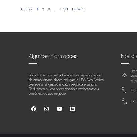
Anterior
1
2
3
…
1.161
Próximo
Algumas informações
Nosso
Ende
Somos líder no mercado de software para postos
Vale
de combustíveis. Nossa solução, o LBC Gas Station,
Nova
oferece uma gestão eficaz, integrada e segura.
Reduzimos custos operacionais e melhoramos a
(31)
eficiência do seu negócio.
0800