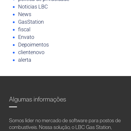
Noticias LBC
News
GasStation
fiscal
Envato
Depoimentos
clientenovo
alerta
Algumas informações
Somos líder no mercado de software para postos de
combustíveis. Nossa solução, o LBC Gas Station,