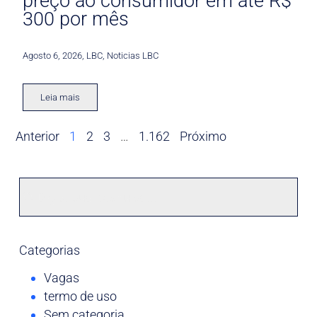
preço ao consumidor em até R$
300 por mês
Agosto 6, 2026
,
LBC
,
Noticias LBC
Leia mais
Anterior
1
2
3
…
1.162
Próximo
Categorias
Vagas
termo de uso
Sem categoria