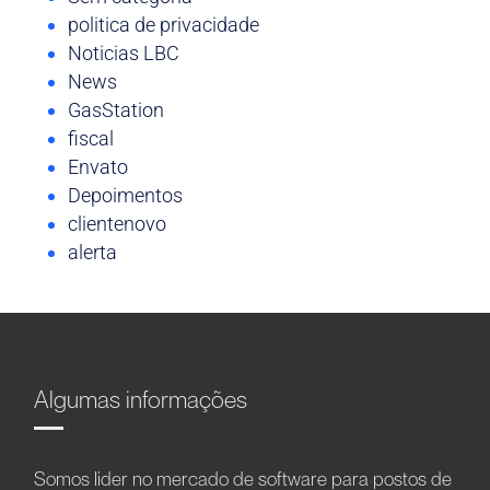
politica de privacidade
Noticias LBC
News
GasStation
fiscal
Envato
Depoimentos
clientenovo
alerta
Algumas informações
Somos líder no mercado de software para postos de