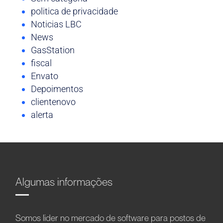
politica de privacidade
Noticias LBC
News
GasStation
fiscal
Envato
Depoimentos
clientenovo
alerta
Algumas informações
Somos líder no mercado de software para postos de