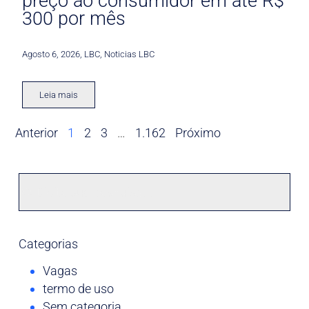
preço ao consumidor em até R$
300 por mês
Agosto 6, 2026
,
LBC
,
Noticias LBC
Leia mais
Anterior
1
2
3
…
1.162
Próximo
Categorias
Vagas
termo de uso
Sem categoria