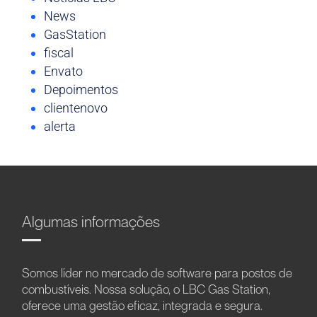
News
GasStation
fiscal
Envato
Depoimentos
clientenovo
alerta
Algumas informações
Somos líder no mercado de software para postos de
combustíveis. Nossa solução, o LBC Gas Station,
oferece uma gestão eficaz, integrada e segura.