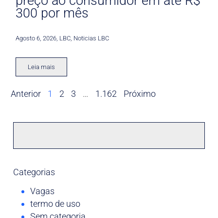
preço ao consumidor em até R$
300 por mês
Agosto 6, 2026
,
LBC
,
Noticias LBC
Leia mais
Anterior
1
2
3
…
1.162
Próximo
Categorias
Vagas
termo de uso
Sem categoria