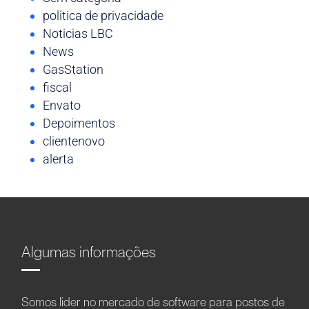
politica de privacidade
Noticias LBC
News
GasStation
fiscal
Envato
Depoimentos
clientenovo
alerta
Algumas informações
Somos líder no mercado de software para postos de