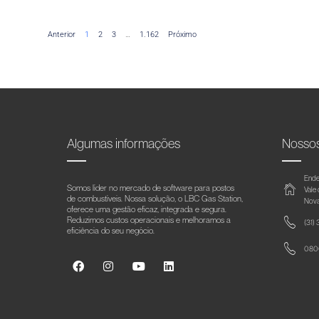
Anterior
1
2
3
…
1.162
Próximo
Algumas informações
Nosso
Ende
Somos líder no mercado de software para postos
Vale
de combustíveis. Nossa solução, o LBC Gas Station,
Nova
oferece uma gestão eficaz, integrada e segura.
Reduzimos custos operacionais e melhoramos a
(31)
eficiência do seu negócio.
0800