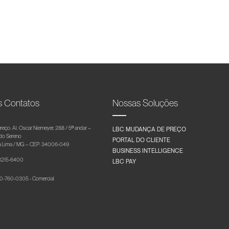
s Contatos
Nossas Soluções
reço: Al. Oscar Niemeyer, 288 / 5º andar –
LBC MUDANÇA DE PREÇO
 do Sereno
PORTAL DO CLIENTE
 Lima / MG – CEP: 34006-049
BUSINESS INTELLIGENCE
 3215-6400
LBC PAY
-760-0305 - Comercial