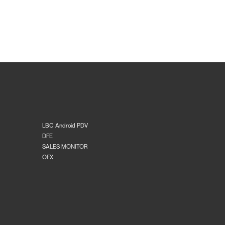
LBC Android PDV
DFE
SALES MONITOR
OFX