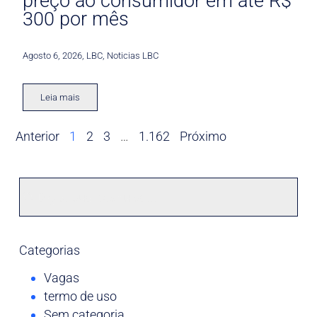
preço ao consumidor em até R$
300 por mês
Agosto 6, 2026
,
LBC
,
Noticias LBC
Leia mais
Anterior
1
2
3
…
1.162
Próximo
Categorias
Vagas
termo de uso
Sem categoria