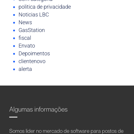
politica de privacidade
Noticias LBC
News
GasStation
fiscal
Envato
Depoimentos
clientenovo
alerta
Algumas informações
Somos líder no mercado de software para postos de