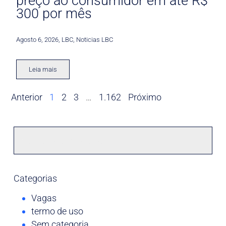
preço ao consumidor em até R$
300 por mês
Agosto 6, 2026
,
LBC
,
Noticias LBC
Leia mais
Anterior
1
2
3
…
1.162
Próximo
Categorias
Vagas
termo de uso
Sem categoria