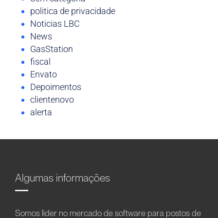
politica de privacidade
Noticias LBC
News
GasStation
fiscal
Envato
Depoimentos
clientenovo
alerta
Algumas informações
Somos líder no mercado de software para postos de