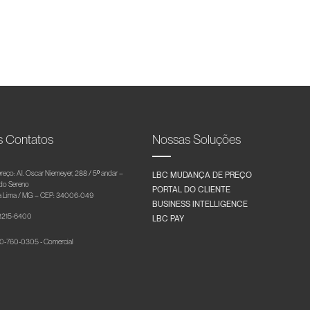
s Contatos
Nossas Soluções
reço: Al. Oscar Niemeyer, 288 / 5º andar –
LBC MUDANÇA DE PREÇO
 do Sereno
PORTAL DO CLIENTE
 Lima / MG – CEP: 34006-049
BUSINESS INTELLIGENCE
 3215-6400
LBC PAY
-760-0305 - Comercial