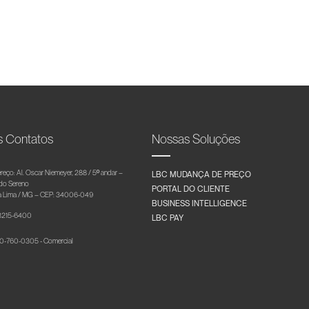
s Contatos
Nossas Soluções
reço: Al. Oscar Niemeyer, 288 / 5º andar –
LBC MUDANÇA DE PREÇO
 do Sereno
PORTAL DO CLIENTE
 Lima / MG – CEP: 34006-049
BUSINESS INTELLIGENCE
 3215-6400
LBC PAY
-760-0305 - Comercial