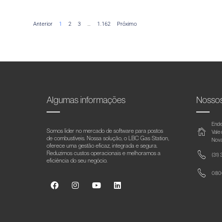
Anterior
1
2
3
…
1.162
Próximo
Algumas informações
Nosso
Ende
Somos líder no mercado de software para postos
Vale
de combustíveis. Nossa solução, o LBC Gas Station,
Nova
oferece uma gestão eficaz, integrada e segura.
Reduzimos custos operacionais e melhoramos a
(31)
eficiência do seu negócio.
0800