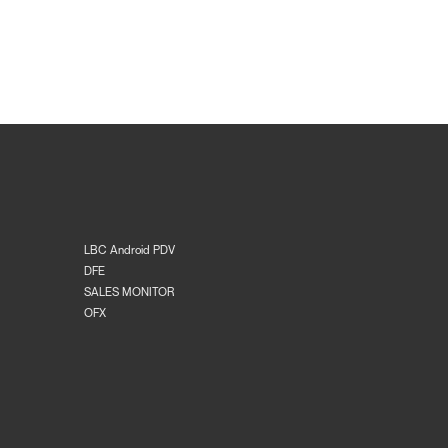
LBC Android PDV
DFE
SALES MONITOR
OFX