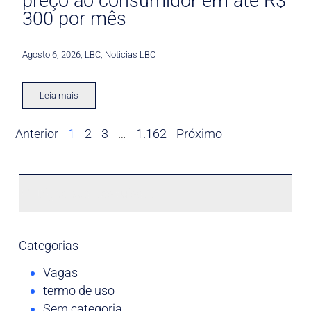
preço ao consumidor em até R$
300 por mês
Agosto 6, 2026
,
LBC
,
Noticias LBC
Leia mais
Anterior
1
2
3
…
1.162
Próximo
Categorias
Vagas
termo de uso
Sem categoria