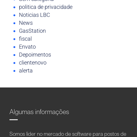
politica de privacidade
Noticias LBC
News
GasStation
fiscal
Envato
Depoimentos
clientenovo
alerta
Algumas informações
Somos líder no mercado de software para postos de