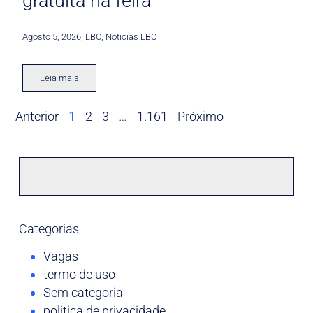
gratuita na feira
Agosto 5, 2026
,
LBC
,
Noticias LBC
Leia mais
Anterior
1
2
3
…
1.161
Próximo
Categorias
Vagas
termo de uso
Sem categoria
politica de privacidade