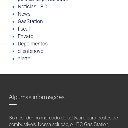
Noticias LBC
News
GasStation
fiscal
Envato
Depoimentos
clientenovo
alerta
Algumas informações
Somos líder no mercado de software para postos de
combustíveis. Nossa solução, o LBC Gas Station,