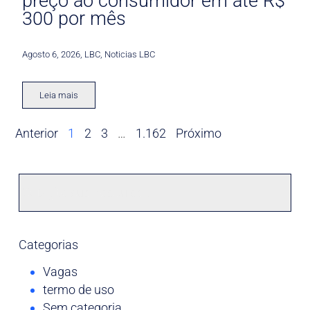
preço ao consumidor em até R$
300 por mês
Agosto 6, 2026
,
LBC
,
Noticias LBC
Leia mais
Anterior
1
2
3
…
1.162
Próximo
Categorias
Vagas
termo de uso
Sem categoria