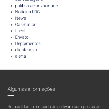
politica de privacidade
Noticias LBC
News
GasStation
fiscal
Envato
Depoimentos
clientenovo
alerta
Algumas informações
Somos líder no mercado de software para postos de