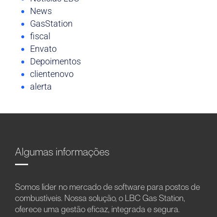
News
GasStation
fiscal
Envato
Depoimentos
clientenovo
alerta
Algumas informações
Somos líder no mercado de software para postos de
combustíveis. Nossa solução, o LBC Gas Station,
oferece uma gestão eficaz, integrada e segura.