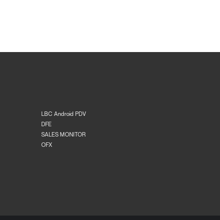
LBC Android PDV
DFE
SALES MONITOR
OFX