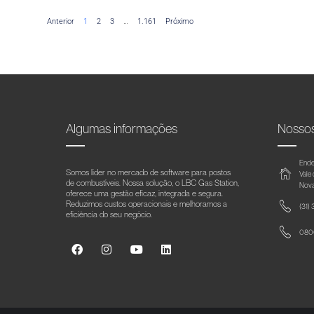
Anterior
1
2
3
…
1.161
Próximo
Algumas informações
Nosso
Ende
Somos líder no mercado de software para postos
Vale
de combustíveis. Nossa solução, o LBC Gas Station,
Nova
oferece uma gestão eficaz, integrada e segura.
Reduzimos custos operacionais e melhoramos a
(31)
eficiência do seu negócio.
0800