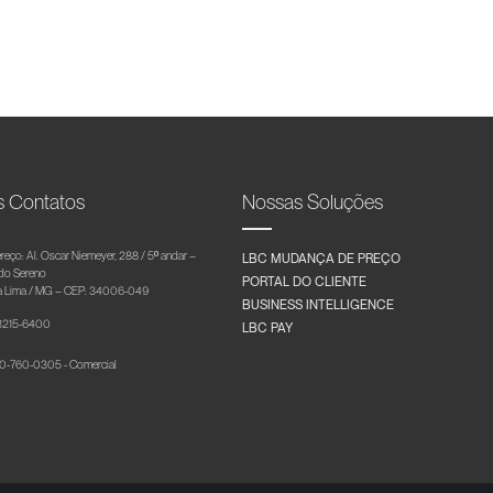
s Contatos
Nossas Soluções
reço: Al. Oscar Niemeyer, 288 / 5º andar –
LBC MUDANÇA DE PREÇO
 do Sereno
PORTAL DO CLIENTE
 Lima / MG – CEP: 34006-049
BUSINESS INTELLIGENCE
 3215-6400
LBC PAY
-760-0305 - Comercial