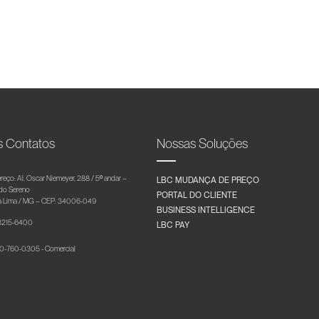
s Contatos
Nossas Soluções
reço: Al. Oscar Niemeyer, 288 / 5º andar –
LBC MUDANÇA DE PREÇO
 do Sereno
PORTAL DO CLIENTE
 Lima / MG – CEP: 34006-049
BUSINESS INTELLIGENCE
 3215-6400
LBC PAY
-760-0305 - Comercial