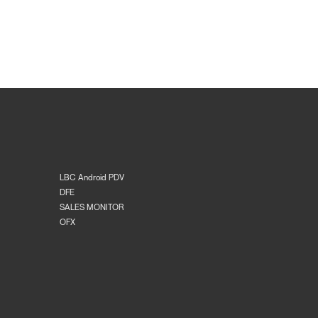
LBC Android PDV
DFE
SALES MONITOR
OFX