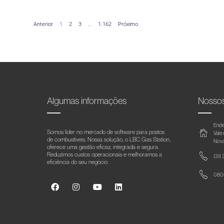
Anterior
1
2
3
…
1.162
Próximo
Algumas informações
Nosso
Ende
Somos líder no mercado de software para postos
Vale
de combustíveis. Nossa solução, o LBC Gas Station,
Nova
oferece uma gestão eficaz, integrada e segura.
Reduzimos custos operacionais e melhoramos a
(31)
eficiência do seu negócio.
0800