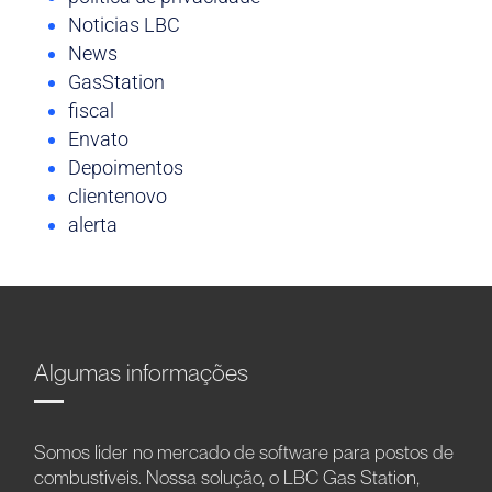
Noticias LBC
News
GasStation
fiscal
Envato
Depoimentos
clientenovo
alerta
Algumas informações
Somos líder no mercado de software para postos de
combustíveis. Nossa solução, o LBC Gas Station,