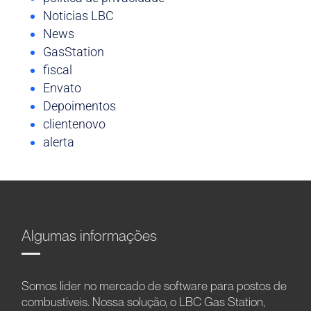
Noticias LBC
News
GasStation
fiscal
Envato
Depoimentos
clientenovo
alerta
Algumas informações
Somos líder no mercado de software para postos de
combustíveis. Nossa solução, o LBC Gas Station,