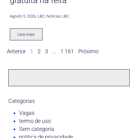
gratuita na feira
Agosto 5, 2026
,
LBC
,
Noticias LBC
Leia mais
Anterior
1
2
3
…
1.161
Próximo
Categorias
Vagas
termo de uso
Sem categoria
politica de privacidade