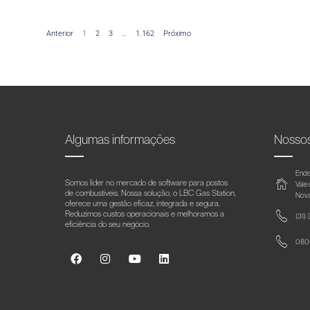
Anterior
1
2
3
…
1.162
Próximo
Algumas informações
Nosso
Ende
Somos líder no mercado de software para postos
Vale
de combustíveis. Nossa solução, o LBC Gas Station,
Nova
oferece uma gestão eficaz, integrada e segura.
Reduzimos custos operacionais e melhoramos a
(31)
eficiência do seu negócio.
0800