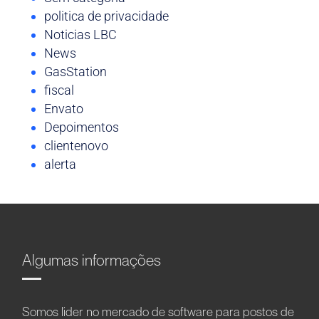
politica de privacidade
Noticias LBC
News
GasStation
fiscal
Envato
Depoimentos
clientenovo
alerta
Algumas informações
Somos líder no mercado de software para postos de