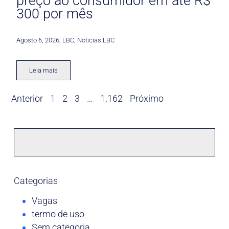
preço ao consumidor em até R$
300 por mês
Agosto 6, 2026
,
LBC
,
Noticias LBC
Leia mais
Anterior
1
2
3
…
1.162
Próximo
Categorias
Vagas
termo de uso
Sem categoria