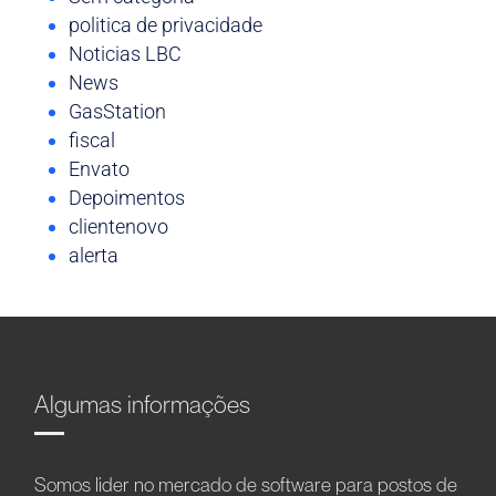
politica de privacidade
Noticias LBC
News
GasStation
fiscal
Envato
Depoimentos
clientenovo
alerta
Algumas informações
Somos líder no mercado de software para postos de