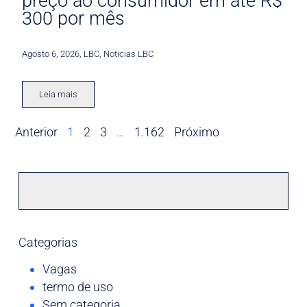
preço ao consumidor em até R$
300 por mês
Agosto 6, 2026
,
LBC
,
Noticias LBC
Leia mais
Anterior
1
2
3
…
1.162
Próximo
Categorias
Vagas
termo de uso
Sem categoria