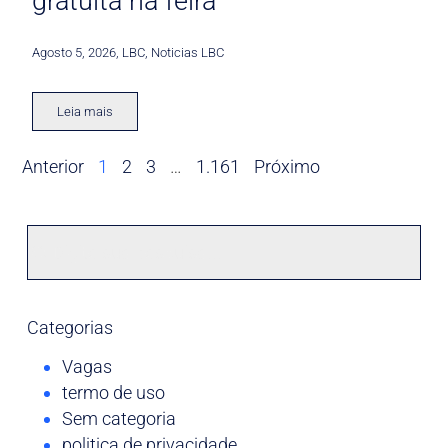
gratuita na feira
Agosto 5, 2026
,
LBC
,
Noticias LBC
Leia mais
Anterior
1
2
3
…
1.161
Próximo
Categorias
Vagas
termo de uso
Sem categoria
politica de privacidade