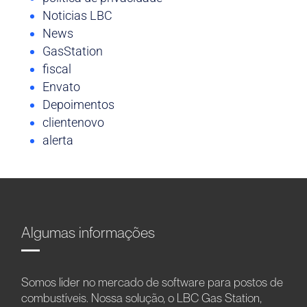
Noticias LBC
News
GasStation
fiscal
Envato
Depoimentos
clientenovo
alerta
Algumas informações
Somos líder no mercado de software para postos de
combustíveis. Nossa solução, o LBC Gas Station,