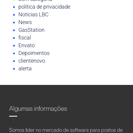
politica de privacidade
Noticias LBC
News
GasStation
fiscal
Envato
Depoimentos
clientenovo
alerta
Algumas informações
Somos líder no mercado de software para postos de