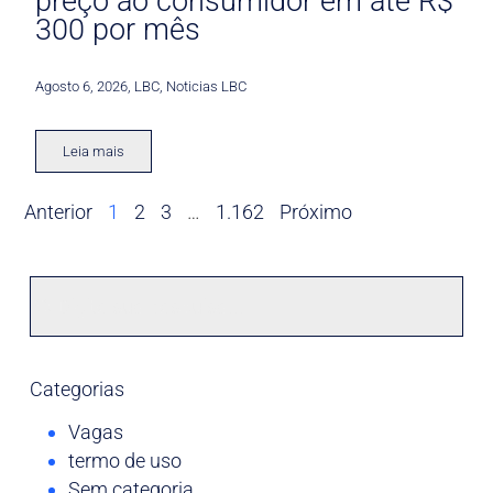
preço ao consumidor em até R$
300 por mês
Agosto 6, 2026
,
LBC
,
Noticias LBC
Leia mais
Anterior
1
2
3
…
1.162
Próximo
Categorias
Vagas
termo de uso
Sem categoria