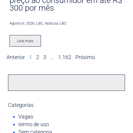
preço ao consumidor em até R$
300 por mês
Agosto 6, 2026
,
LBC
,
Noticias LBC
Leia mais
Anterior
1
2
3
…
1.162
Próximo
Categorias
Vagas
termo de uso
Sem categoria