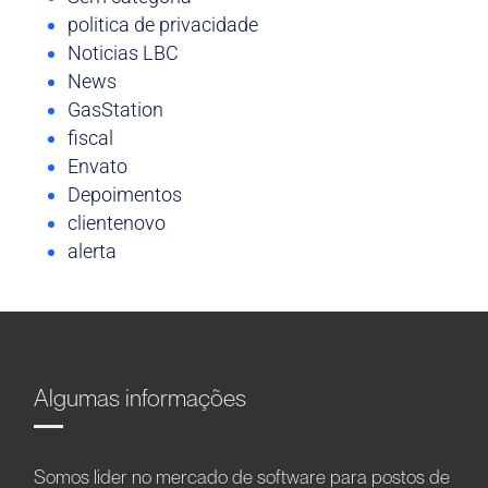
politica de privacidade
Noticias LBC
News
GasStation
fiscal
Envato
Depoimentos
clientenovo
alerta
Algumas informações
Somos líder no mercado de software para postos de