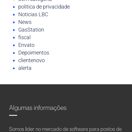
politica de privacidade
Noticias LBC
News
GasStation
fiscal
Envato
Depoimentos
clientenovo
alerta
Algumas informações
Somos líder no mercado de software para postos de