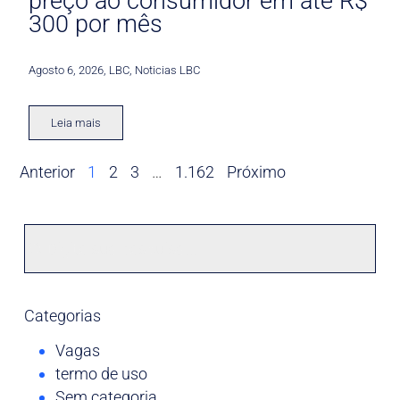
preço ao consumidor em até R$
300 por mês
Agosto 6, 2026
,
LBC
,
Noticias LBC
Leia mais
Anterior
1
2
3
…
1.162
Próximo
Categorias
Vagas
termo de uso
Sem categoria