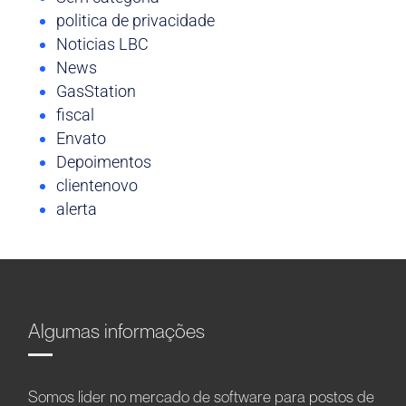
politica de privacidade
Noticias LBC
News
GasStation
fiscal
Envato
Depoimentos
clientenovo
alerta
Algumas informações
Somos líder no mercado de software para postos de