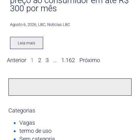
preço ao consumidor em até R$
300 por mês
Agosto 6, 2026
,
LBC
,
Noticias LBC
Leia mais
Anterior
1
2
3
…
1.162
Próximo
Categorias
Vagas
termo de uso
Sem categoria