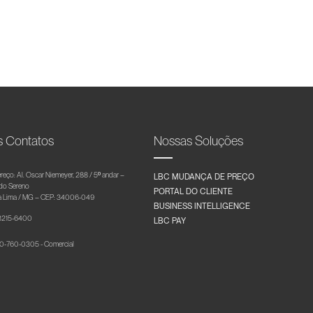
s Contatos
Nossas Soluções
reço: Al. Oscar Niemeyer, 288 / 5º andar –
LBC MUDANÇA DE PREÇO
 do Sereno
PORTAL DO CLIENTE
 Lima / MG – CEP: 34006-049
BUSINESS INTELLIGENCE
 3215-6400
LBC PAY
-760-0305 - Comercial