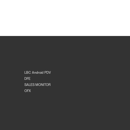
LBC Android PDV
DFE
SALES MONITOR
OFX