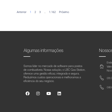
Anterior
1
2
3
…
1.162
Próximo
Algumas informações
Nosso
Ende
Somos líder no mercado de software para postos
Vale
de combustíveis. Nossa solução, o LBC Gas Station,
Nova
oferece uma gestão eficaz, integrada e segura.
Reduzimos custos operacionais e melhoramos a
(31)
eficiência do seu negócio.
0800